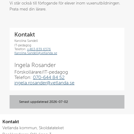
Vi står också till förfogande för elever inom vuxenutbildningen. 
Prata med din lärare.
Kontakt
Karolina Sandell
IT-pedagog
Telefon:
+463-839 6576
Karolina.Sandell@vetlanda.se
Ingela Rosander
Förskollärare/IT-pedagog
Telefon: 
070-644 84 52
ingela.rosander@vetlanda.se
Senast uppdaterad 
2026-07-02
Kontakt
Vetlanda kommun, Skoldatateket